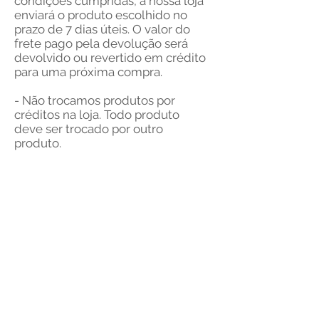
condições cumpridas, a nossa loja
enviará o produto escolhido no
prazo de 7 dias úteis. O valor do
frete pago pela devolução será
devolvido ou revertido em crédito
para uma próxima compra.
- Não trocamos produtos por
créditos na loja. Todo produto
deve ser trocado por outro
produto.
- Não trocamos produtos que
estão no
Outlet
.
- Se houve alguma dúvida, entre
em contato com nosso
atendimento ao cliente através do
email
ContatoProdutosDoMetodo
@gmail.com
.
© 2019 Produtos do Método -
Todos os direitos reservados