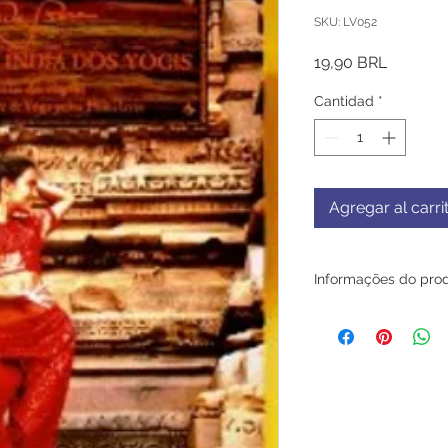
SKU: LV052
Precio
19,90 BRL
Cantidad
*
Agregar al carri
Informações do pro
Muita gente algum d
curiosidade sobre a 
cheio de belezas nat
civilizações e pleno
Há, até aqueles qu
lançaram-se nessa a
DeRose que durante