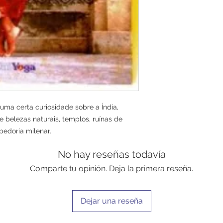
nas costas e encaro
montanhas, florestas
Vestiu-se com as ro
cultura do país que 
alguns outros fatore
teve acesso a lugar
restritos, que norm
ocidentais.
Nesta obra, DeRose 
descobertas e perc
ma certa curiosidade sobre a Índia, 
de duas décadas de 
 belezas naturais, templos, ruínas de 
com os monges nos 
bedoria milenar.
Todos quantos leram
transportados para 
No hay reseñas todavía
emoções. Esperamo
a mesma satisfação
Comparte tu opinión. Deja la primera reseña.
Autor: DeRose
Formato: 16x23
95 páginas
Dejar una reseña