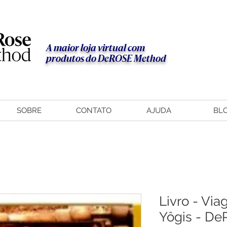
A maior loja virtual com
produtos do DeROSE Method
SOBRE
CONTATO
AJUDA
BL
Livro - Via
Yôgis - De