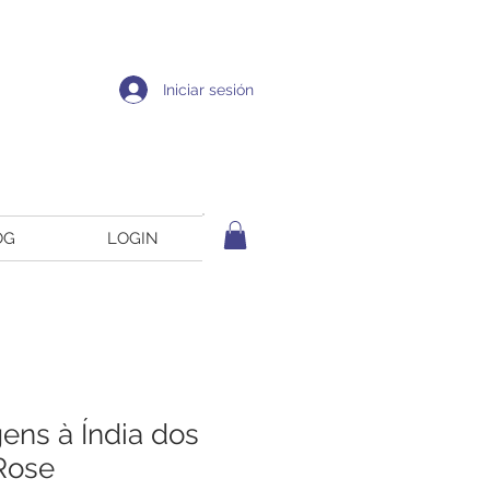
Iniciar sesión
OG
LOGIN
gens à Índia dos
Rose