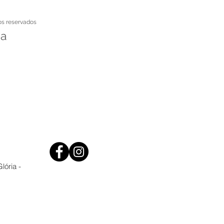
os reservados
 a
3h
lória -