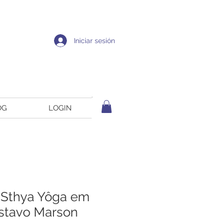
Iniciar sesión
OG
LOGIN
áSthya Yôga em
stavo Marson