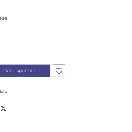
Precio
 BRL
de
oferta
l estar disponible
duto
ôga em Dupla contém mais de
as corporais executadas a dois
s descrições.