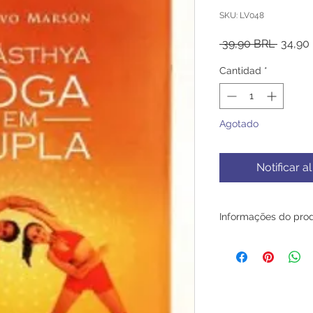
SKU: LV048
Precio
 39,90 BRL 
34,90
Cantidad
*
Agotado
Notificar a
Informações do pro
O livro SwáSthya Y
200 fotos de técnic
com suas respectiva