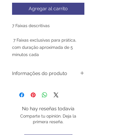
Agregar al carrito
7 Faixas descritivas
 7 Faixas exclusivas para prática, 
com duração aproximada de 5 
minutos cada
Informações do produto
CD - As 7 maneiras de vocalizar o
ÔM.
Nas escrituras da Índia antiga o ÔM
é considerado o mais poderoso de
No hay reseñas todavía
todos os mantras. Os outros são
Comparte tu opinión. Deja la
considerados aspectos do ÔM e o
primera reseña.
ÔM é a matriz dos demais mantras.
É denominado mátriká mantra, ou