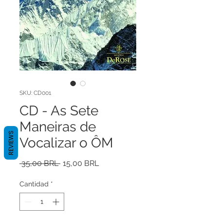
SKU: CD001
CD - As Sete
Maneiras de
REVIEWS
Vocalizar o ÔM
Precio
Precio
 35,00 BRL 
15,00 BRL
de
oferta
Cantidad
*