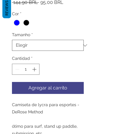
Precio
Precio
 144,90 BRL 
95,00 BRL
REVIEWS
de
oferta
Cor
*
Tamanho
*
Cantidad
*
Agregar al carrito
Camiseta de lycra para esportes -
DeRose Method
ótimo para surf, stand up paddle,
submission, etc.