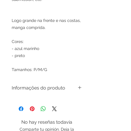
Logo grande na frente e nas costas,
manga comprida.
Cores:
- azul marinho
- preto
Tamanhos: P/M/G
Informações do produto
Camiseta de lycra para esportes -
DeRose Method
ótimo para surf, stand up paddle,
No hay reseñas todavía
submission, etc.
Comparte tu opinión. Deja la