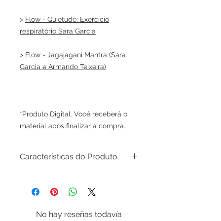
>
Flow - Quietude: Exercício
respiratório Sara Garcia
>
Flow - Jagajaganí Mantra (Sara
Garcia e Armando Teixeira)
*Produto Digital. Você receberá o
material após finalizar a compra.
Características do Produto
Álbum "FLOW" - mantras e
exercícios de respiração, meditação
e relaxamento - Sara Garcia
8 mantras + 8 exercícios de
No hay reseñas todavía
respiração, meditação e